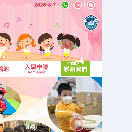
2026-8-7
|
|
Next