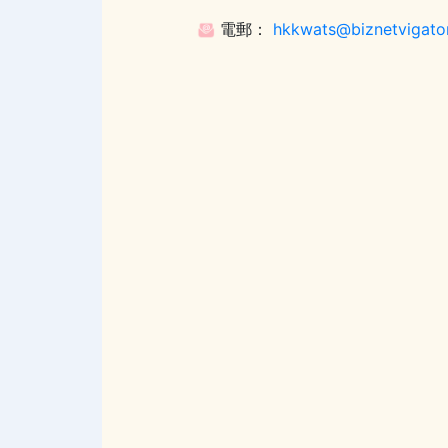
電郵：
hkkwats@biznetvigato