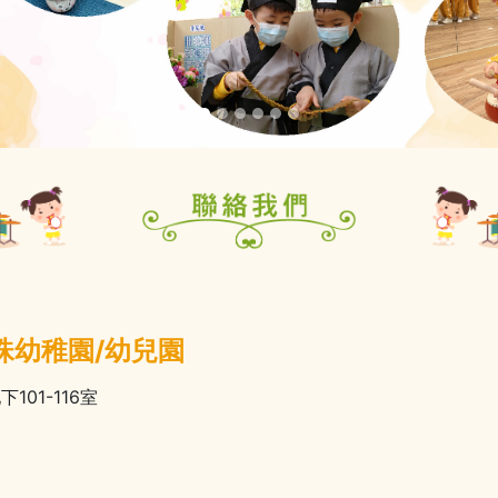
珠幼稚園/幼兒園
01-116室